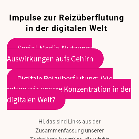
Zum
Inhalt
Impulse zur Reizüberflutung
springen
in der digitalen Welt
Social-Media-Nutzung:
Auswirkungen aufs Gehirn
Digitale Reizüberflutung: Wie
retten wir unsere Konzentration in der
digitalen Welt?
Hi, das sind Links aus der
Zusammenfassung unserer