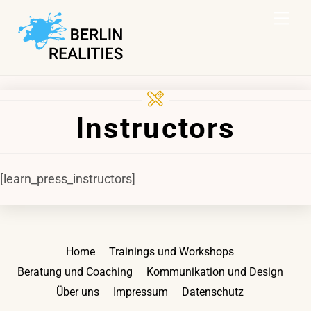
Zum
Spe
Inhalt
springen
Instructors
[learn_press_instructors]
Zurück
Home
Trainings und Workshops
nach
Beratung und Coaching
Kommunikation und Design
oben
Über uns
Impressum
Datenschutz