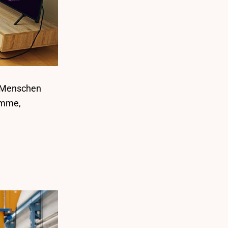
n Menschen
amme,