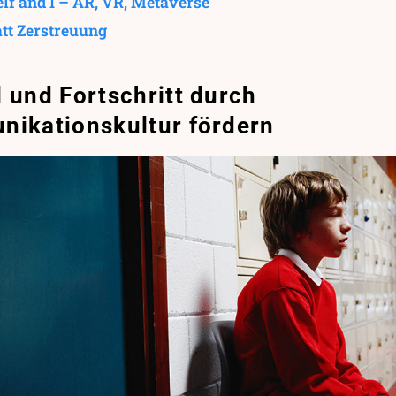
lf and I – AR, VR, Metaverse
tt Zerstreuung
 und Fortschritt durch
ikationskultur fördern